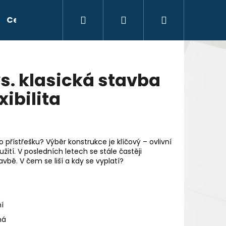
Hledat
Přihlášení
Nákupní
Celoroční party stany
Kontakt
Blog
N
košík
s. klasická stavba
xibilita
přístřešku? Výběr konstrukce je klíčový – ovlivní
ití. V posledních letech se stále častěji
vbě. V čem se liší a kdy se vyplatí?
í
ná