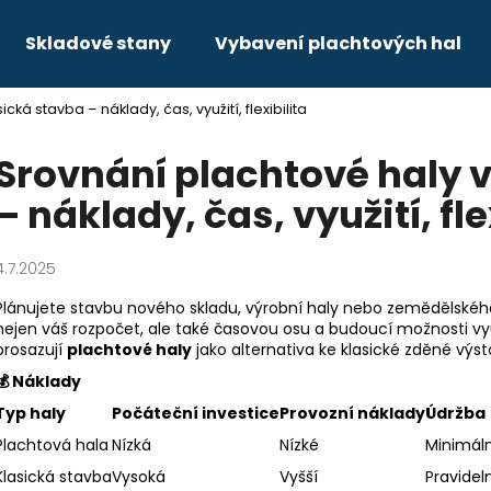
Skladové stany
Vybavení plachtových hal
cká stavba – náklady, čas, využití, flexibilita
Co potřebujete najít?
Srovnání plachtové haly v
– náklady, čas, využití, fle
HLEDAT
4.7.2025
Plánujete stavbu nového skladu, výrobní haly nebo zemědělského 
nejen váš rozpočet, ale také časovou osu a budoucí možnosti využ
prosazují
plachtové haly
jako alternativa ke klasické zděné výsta
💰
Náklady
Typ haly
Počáteční investice
Provozní náklady
Údržba
Plachtová hala
Nízká
Nízké
Minimáln
Klasická stavba
Vysoká
Vyšší
Pravidel