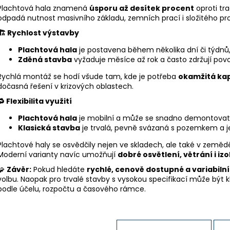
Plachtová hala znamená
úsporu až desítek procent
oproti tr
odpadá nutnost masivního základu, zemních prací i složitého pro
🏗
️ Rychlost výstavby
Plachtová hala
je postavena během několika dní či týdnů,
Zděná stavba
vyžaduje měsíce až rok a často zdržují povol
Rychlá montáž se hodí všude tam, kde je potřeba
okamžitá ka
dočasná řešení v krizových oblastech.
🔁
Flexibilita využití
Plachtová hala
je mobilní a může se snadno demontovat, př
Klasická stavba
je trvalá, pevně svázaná s pozemkem a jej
Plachtové haly se osvědčily nejen ve skladech, ale také v zeměděl
Moderní varianty navíc umožňují
dobré osvětlení, větrání i izo
🧩
Závěr:
Pokud hledáte
rychlé, cenově dostupné a variabilní
volbu. Naopak pro trvalé stavby s vysokou specifikací může být k
podle účelu, rozpočtu a časového rámce.