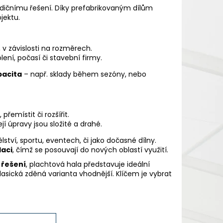
adičnímu řešení. Díky prefabrikovaným dílům
jektu.
 v závislosti na rozměrech.
ení, počasí či stavební firmy.
pacita
– např. sklady během sezóny, nebo
emístit či rozšířit.
í úpravy jsou složité a drahé.
ství, sportu, eventech, či jako dočasné dílny.
laci
, čímž se posouvají do nových oblastí využití.
 řešení
, plachtová hala představuje ideální
lasická zděná varianta vhodnější. Klíčem je vybrat