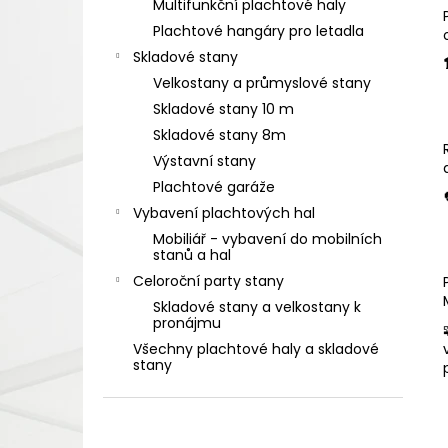
Multifunkční plachtové haly
l
Plachtové hangáry pro letadla
Skladové stany
Velkostany a průmyslové stany
Skladové stany 10 m
Skladové stany 8m
Výstavní stany
Plachtové garáže
Vybavení plachtových hal
Mobiliář - vybavení do mobilních
stanů a hal
Celoroční party stany
Skladové stany a velkostany k
pronájmu
Všechny plachtové haly a skladové
stany