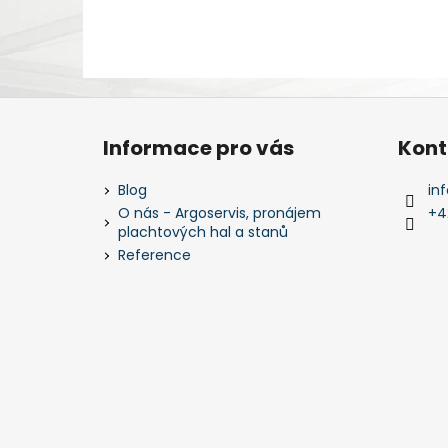
Z
á
Informace pro vás
Kont
p
a
Blog
inf
t
O nás - Argoservis, pronájem
+4
plachtových hal a stanů
í
Reference