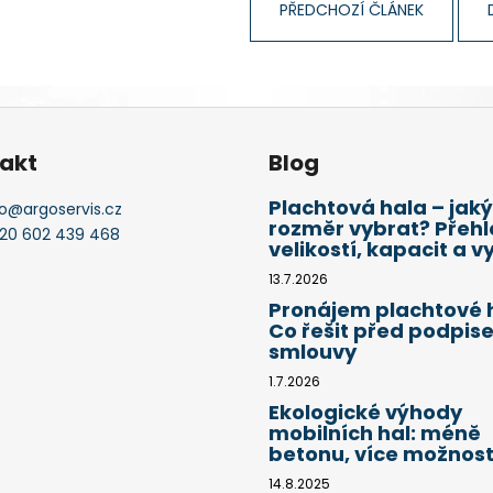
PŘEDCHOZÍ ČLÁNEK
akt
Blog
Plachtová hala – jaký
o
@
argoservis.cz
rozměr vybrat? Přeh
20 602 439 468
velikostí, kapacit a vy
13.7.2026
Pronájem plachtové h
Co řešit před podpis
smlouvy
1.7.2026
Ekologické výhody
mobilních hal: méně
betonu, více možnost
14.8.2025