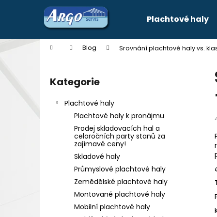
K
Přejít
na
o
Plachtové haly
obsah
Zpět
Zpět
š
do
do
í
Domů
Blog
Srovnání plachtové haly vs. klasi
k
obchodu
obchodu
P
o
Kategorie
Přeskočit
s
kategorie
t
Plachtové haly
r
Plachtové haly k pronájmu
a
Prodej skladovacích hal a
n
celoročních party stanů za
zajímavé ceny!
n
Skladové haly
í
Průmyslové plachtové haly
p
Zemědělské plachtové haly
a
Montované plachtové haly
n
Mobilní plachtové haly
e