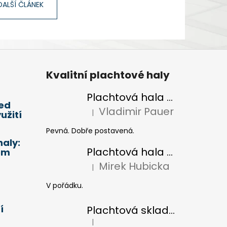
DALŠÍ ČLÁNEK
Kvalitní plachtové haly
Plachtová hala 20x4m - pronájem
led
Vladimir Pauer
|
užití
Hodnocení produktu je 5 z 5 hvězdiček.
Pevná. Dobře postavená.
aly:
Plachtová hala 10x4m
em
Mirek Hubicka
|
Hodnocení produktu je 5 z 5 hvězdiček.
V pořádku.
í
Plachtová skladovací hala 40x4m - pronájem
|
Hodnocení produktu je 5 z 5 hvězdiček.