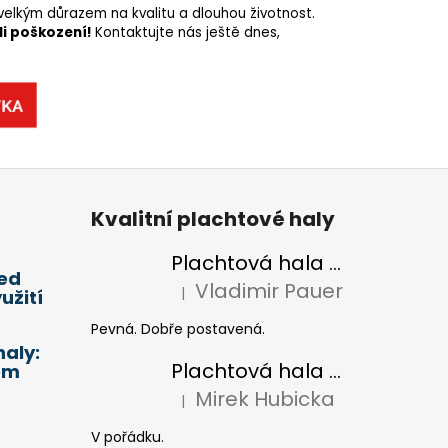
velkým důrazem na kvalitu a dlouhou životnost.
li poškození!
Kontaktujte nás ještě dnes,
Kvalitní plachtové haly
Plachtová hala 20x4m - pronájem
led
Vladimir Pauer
|
užití
Hodnocení produktu je 5 z 5 hvězdiček.
Pevná. Dobře postavená.
aly:
Plachtová hala 10x4m
em
Mirek Hubicka
|
Hodnocení produktu je 5 z 5 hvězdiček.
V pořádku.