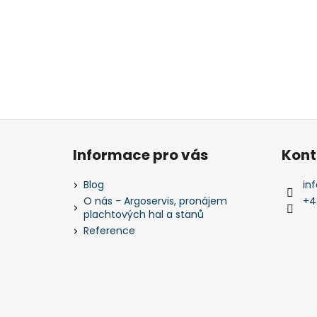
Z
á
Informace pro vás
Kont
p
a
Blog
inf
t
O nás - Argoservis, pronájem
+4
plachtových hal a stanů
í
Reference