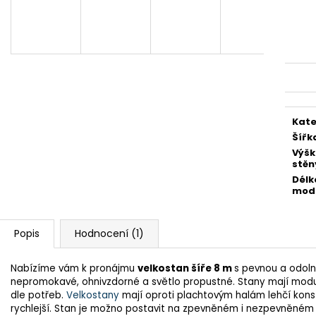
Kate
Šířk
Výš
stěn
Délk
mod
Popis
Hodnocení (1)
Nabízíme vám k pronájmu
velkostan šíře 8 m
s pevnou a odolno
nepromokavé, ohnivzdorné a světlo propustné. Stany mají modul
dle potřeb.
Velkostany
mají oproti plachtovým halám lehčí konstru
rychlejší. Stan je možno postavit na zpevněném i nezpevněném