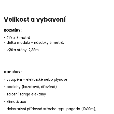
Velikost a vybavení
ROZMĚRY:
- šířka: 8 metrů
- délka modulu – násobky 5 metrů,
- výška stěny: 2,38m
DOPLŇKY:
- vytápění – elektrické nebo plynové
- podlahy (kazetové, dřevěné)
- záložní zdroje elektřiny
- klimatizace
- dekorativní přídavná střecha typu pagoda (10x10m),