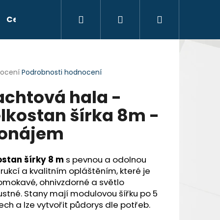
Hledat
Přihlášení
Nákupní
Celoroční party stany
Kontakt
Blog
N
košík
rné
nocení
Podrobnosti hodnocení
cení
achtová hala -
ktu
lkostan šírka 8m -
onájem
ček.
ostan šírky 8 m
s pevnou a odolnou
rukcí a kvalitním opláštěním, které je
omokavé, ohnivzdorné a světlo
stné. Stany mají modulovou šířku po 5
ch a lze vytvořit půdorys dle potřeb.