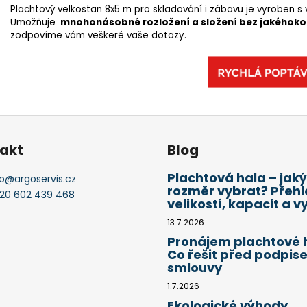
Plachtový velkostan 8x5 m pro skladování i zábavu je vyroben s 
Umožňuje
mnohonásobné rozložení a složení bez jakéhoko
zodpovíme vám veškeré vaše dotazy.
akt
Blog
Plachtová hala – jaký
o
@
argoservis.cz
rozměr vybrat? Přeh
20 602 439 468
velikostí, kapacit a vy
13.7.2026
Pronájem plachtové h
Co řešit před podpis
smlouvy
1.7.2026
Ekologické výhody