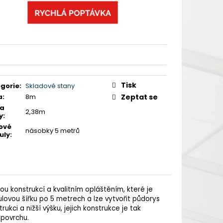
Tisk
gorie
:
Skladové stany
a
:
8m
Zeptat se
ka
2,38m
y
:
ové
násobky 5 metrů
uly
:
u konstrukcí a kvalitním opláštěním, které je
ovou šířku po 5 metrech a lze vytvořit půdorys
kci a nižší výšku, jejich konstrukce je tak
 povrchu.