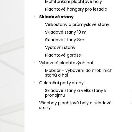
Multifunkční plachtové haly
l
Plachtové hangáry pro letadla
Skladové stany
Velkostany a průmyslové stany
Skladové stany 10 m
Skladové stany 8m
Výstavní stany
Plachtové garáže
Vybavení plachtových hal
Mobiliář - vybavení do mobilních
stanů a hal
Celoroční party stany
Skladové stany a velkostany k
pronájmu
Všechny plachtové haly a skladové
stany