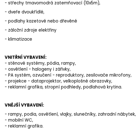
- střechy tmavomodrá zatemňovací (10x5m),
- dveře dvoukřídlé,
- podlahy kazetové nebo dřevěné
- záložní zdroje elektřiny
- klimatizace
VNITŘNÍ VYBAVENÍ:
- stěnové systémy, pódia, rampy,
- osvětlení - halogeny i zářivky,
- PA systém, ozvučení - reproduktory, zesilovače mikrofony,
- projekce - dataprojektor, velkoplošné obrazovky,
- reklamní grafika, stropní podhledy, podlahová krytina.
VNĚJŠÍ VYBAVENÍ:
- rampy, podia, osvětlení, vlajky, slunečníky, zahradní nábytek,
- mobilní WC,
- reklamní grafika.