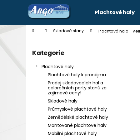
K
Přejít
na
o
Plachtové haly
obsah
Zpět
Zpět
š
do
do
í
Domů
Skladové stany
Plachtová hala - Ve
k
obchodu
obchodu
P
o
Kategorie
Přeskočit
s
kategorie
t
Plachtové haly
r
Plachtové haly k pronájmu
a
Prodej skladovacích hal a
n
celoročních party stanů za
zajímavé ceny!
n
Skladové haly
í
Průmyslové plachtové haly
p
Zemědělské plachtové haly
a
Montované plachtové haly
n
Mobilní plachtové haly
e